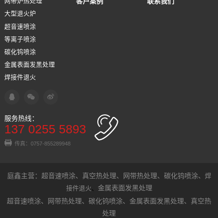
客户案例
联系我们
网带炉热处理
大型退火炉
超音速喷涂
等离子喷涂
碳化钨喷涂
金属表面发黑处理
焊接件退火
服务热线：
137 0255 5893
传真：0757-855289948
庭鑫主营：
超音速喷涂
、
真空热处理
、
网带热处理
、
碳化钨喷涂
、
焊
金属表面发黑处理
接件退火
、
超音速喷涂
、
网带热处理
、
碳化钨喷涂
、
金属表面发黑处理
、
真空热
处理