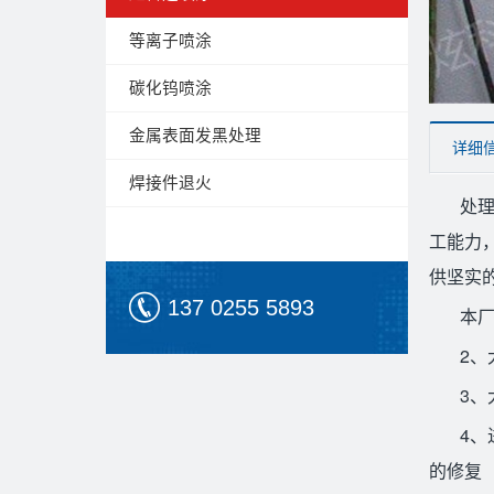
等离子喷涂
碳化钨喷涂
金属表面发黑处理
详细
焊接件退火
处
工能力
供坚实
137 0255 5893
本
2
3、
4
的修复